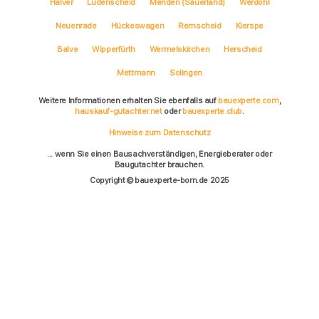
Halver
Lüdenscheid
Menden (Sauerland)
Werdohl
Neuenrade
Hückeswagen
Remscheid
Kierspe
Balve
Wipperfürth
Wermelskirchen
Herscheid
Mettmann
Solingen
Weitere Informationen erhalten Sie ebenfalls auf
bauexperte.com
,
hauskauf-gutachter.net
oder
bauexperte.club
.
Hinweise zum Datenschutz
... wenn Sie einen Bausachverständigen, Energieberater oder
Baugutachter brauchen.
Copyright © bauexperte-born.de 2025