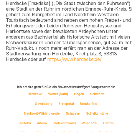
Herdecke [ˈhɛʁdəkə] („Die Stadt zwischen den Ruhrseen“) 
eine Stadt an der Ruhr im nördlichen Ennepe-Ruhr-Kreis. S
gehört zum Ruhrgebiet im Land Nordrhein-Westfalen.
Touristisch bedeutend sind neben dem hohen Freizeit- und
Erholungswert der beiden Ruhrseen Hengsteysee und
Harkortsee sowie der bewaldeten Ardeyhöhen unter
anderem das Bachviertel als historische Altstadt mit vielen
Fachwerkhäusern und der talüberspannende, gut 30 m ho
Ruhr-Viadukt. ) noch mehr erfärt man an der Adresse der
Stadtverwaltung von Herdecke, Kirchplatz 3, 58313
Herdecke oder auf
https://www.herdecke.de/
Ich arbeite gern für Sie als
Bausachverständiger
/ Baugutachter in
Herdecke
Wetter (Ruhr)
Hagen
Schwerte
Gevelsberg
Ennepetal
Breckerfeld
Nachrodt-Wiblingwerde
Schwelm
Schalksmühle
Iserlohn
Altena
Radevormwald
Wuppertal
Hemer