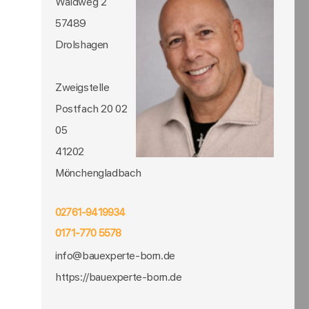
Waldweg 2
57489
Drolshagen
Zweigstelle
Postfach 20 02
05
41202
Mönchengladbach
02761-9419934
0171-770 5578
info@bauexperte-born.de
https://bauexperte-born.de