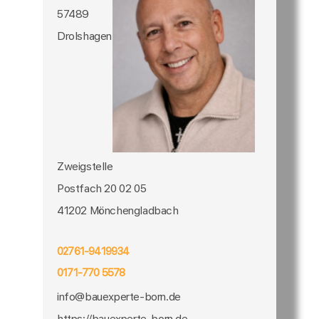
57489
Drolshagen
Zweigstelle
Postfach 20 02 05
41202 Mönchengladbach
02761-9419934
0171-770 5578
info@bauexperte-born.de
https://bauexperte-born.de