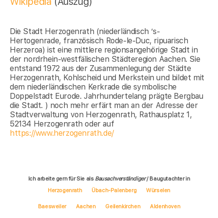
Wikipedia
(Auszug)
Die Stadt Herzogenrath (niederländisch ’s-
Hertogenrade, französisch Rode-le-Duc, ripuarisch
Herzeroa) ist eine mittlere regionsangehörige Stadt in
der nordrhein-westfälischen Städteregion Aachen. Sie
entstand 1972 aus der Zusammenlegung der Städte
Herzogenrath, Kohlscheid und Merkstein und bildet mit
dem niederländischen Kerkrade die symbolische
Doppelstadt Eurode. Jahrhundertelang prägte Bergbau
die Stadt. ) noch mehr erfärt man an der Adresse der
Stadtverwaltung von Herzogenrath, Rathausplatz 1,
52134 Herzogenrath oder auf
https://www.herzogenrath.de/
Ich arbeite gern für Sie als
Bausachverständiger
/ Baugutachter in
Herzogenrath
Übach-Palenberg
Würselen
Baesweiler
Aachen
Geilenkirchen
Aldenhoven