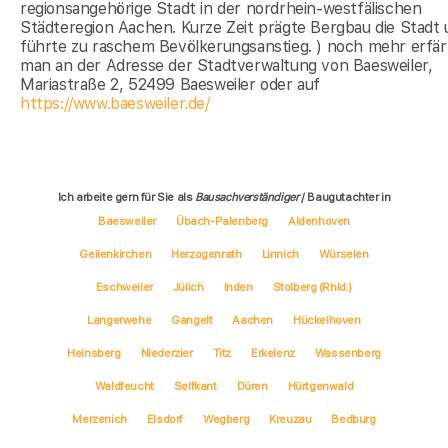
regionsangehörige Stadt in der nordrhein-westfälischen
Städteregion Aachen. Kurze Zeit prägte Bergbau die Stadt
führte zu raschem Bevölkerungsanstieg. ) noch mehr erfär
man an der Adresse der Stadtverwaltung von Baesweiler,
Mariastraße 2, 52499 Baesweiler oder auf
https://www.baesweiler.de/
Ich arbeite gern für Sie als
Bausachverständiger
/ Baugutachter in
Baesweiler
Übach-Palenberg
Aldenhoven
Geilenkirchen
Herzogenrath
Linnich
Würselen
Eschweiler
Jülich
Inden
Stolberg (Rhld.)
Langerwehe
Gangelt
Aachen
Hückelhoven
Heinsberg
Niederzier
Titz
Erkelenz
Wassenberg
Waldfeucht
Selfkant
Düren
Hürtgenwald
Merzenich
Elsdorf
Wegberg
Kreuzau
Bedburg