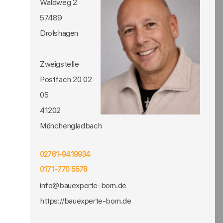
Waldweg 2
57489
Drolshagen
Zweigstelle
Postfach 20 02
05
41202
Mönchengladbach
02761-9419934
0171-770 5578
info@bauexperte-born.de
https://bauexperte-born.de