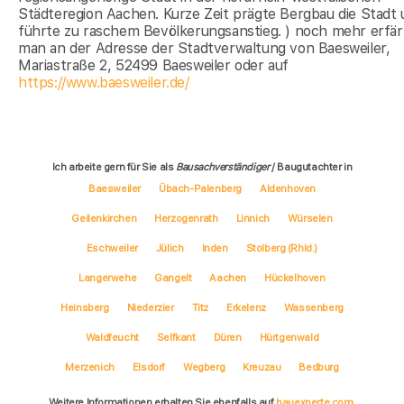
Städteregion Aachen. Kurze Zeit prägte Bergbau die Stadt
führte zu raschem Bevölkerungsanstieg. ) noch mehr erfär
man an der Adresse der Stadtverwaltung von Baesweiler,
Mariastraße 2, 52499 Baesweiler oder auf
https://www.baesweiler.de/
Ich arbeite gern für Sie als
Bausachverständiger
/ Baugutachter in
Baesweiler
Übach-Palenberg
Aldenhoven
Geilenkirchen
Herzogenrath
Linnich
Würselen
Eschweiler
Jülich
Inden
Stolberg (Rhld.)
Langerwehe
Gangelt
Aachen
Hückelhoven
Heinsberg
Niederzier
Titz
Erkelenz
Wassenberg
Waldfeucht
Selfkant
Düren
Hürtgenwald
Merzenich
Elsdorf
Wegberg
Kreuzau
Bedburg
Weitere Informationen erhalten Sie ebenfalls auf
bauexperte.com
,