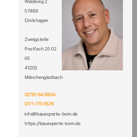
Waldweg 2
57489
Drolshagen
Zweigstelle
Postfach 20 02
05
41202
Mönchengladbach
02761-9419934
0171-770 5578
info@bauexperte-born.de
https://bauexperte-born.de