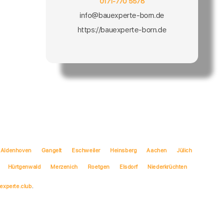
0171-770 5578
info@bauexperte-born.de
https://bauexperte-born.de
Aldenhoven
Gangelt
Eschweiler
Heinsberg
Aachen
Jülich
Hürtgenwald
Merzenich
Roetgen
Elsdorf
Niederkrüchten
experte.club
.