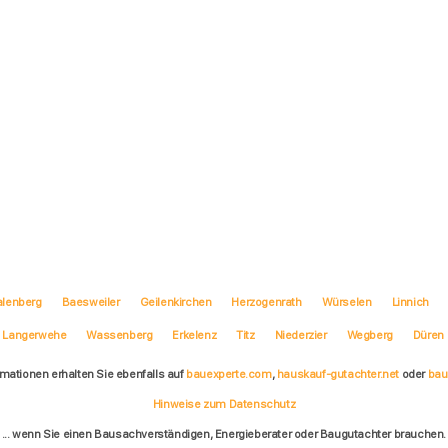
lenberg
Baesweiler
Geilenkirchen
Herzogenrath
Würselen
Linnich
Langerwehe
Wassenberg
Erkelenz
Titz
Niederzier
Wegberg
Düren
rmationen erhalten Sie ebenfalls auf
bauexperte.com
,
hauskauf-gutachter.net
oder
bau
Hinweise zum Datenschutz
... wenn Sie einen Bausachverständigen, Energieberater oder Baugutachter brauchen.