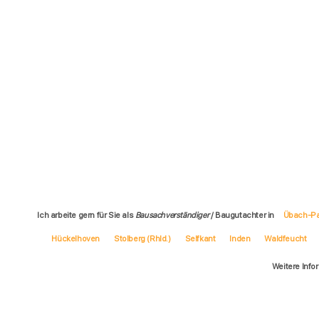
Ich arbeite gern für Sie als
Bausachverständiger
/ Baugutachter in
Übach-Pa
Hückelhoven
Stolberg (Rhld.)
Selfkant
Inden
Waldfeucht
Weitere Info