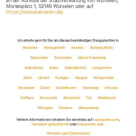
an der Adresse der Stadtverwaltung von Würselen,
Morlaixplatz 1, 52146 Würselen oder auf
https://www.wuerselen.de/
Ich arbeite gern für Sie als
Bausachverständiger
/ Baugutachter in
Würselen
Herzogenrath
Aachen
Stolberg (Rhld.)
Baesweiler
Eschweiler
Übach-Palenberg
Aldenhoven
Inden
Geilenkirchen
Langerwehe
Jülich
Linnich
Roetgen
Gangelt
Hürtgenwald
Niederzier
Düren
Hückelhoven
Heinsberg
Kreuzau
Selfkant
Simmerath
Merzenich
Titz
Waldfeucht
Nideggen
Erkelenz
Wassenberg
Weitere Informationen erhalten Sie ebenfalls auf
bauexperte.com
,
hauskauf-gutachter.net
oder
bauexperte.club
.
Hinweise zum Datenschutz