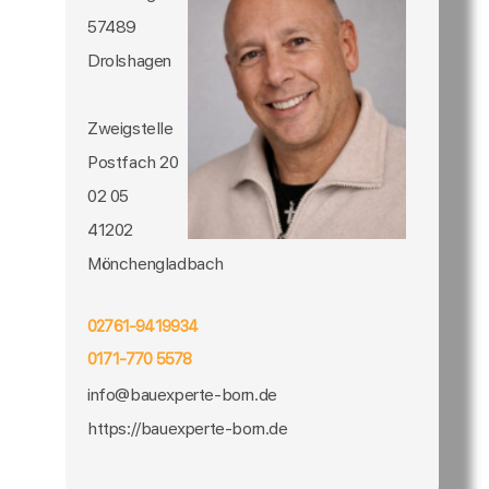
57489
Drolshagen
Zweigstelle
Postfach 20
02 05
41202
Mönchengladbach
02761-9419934
0171-770 5578
info@bauexperte-born.de
https://bauexperte-born.de