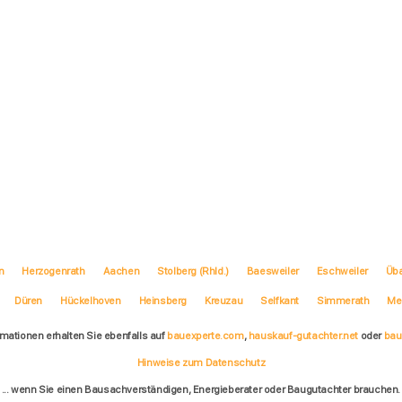
n
Herzogenrath
Aachen
Stolberg (Rhld.)
Baesweiler
Eschweiler
Üb
Düren
Hückelhoven
Heinsberg
Kreuzau
Selfkant
Simmerath
Me
rmationen erhalten Sie ebenfalls auf
bauexperte.com
,
hauskauf-gutachter.net
oder
bau
Hinweise zum Datenschutz
... wenn Sie einen Bausachverständigen, Energieberater oder Baugutachter brauchen.