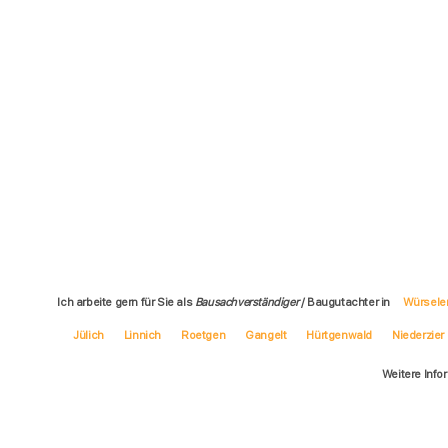
Ich arbeite gern für Sie als
Bausachverständiger
/ Baugutachter in
Würsele
Jülich
Linnich
Roetgen
Gangelt
Hürtgenwald
Niederzier
Weitere Info