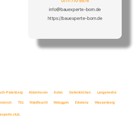
0171-770 5578
info@bauexperte-born.de
https://bauexperte-born.de
ach-Palenberg
Aldenhoven
Inden
Geilenkirchen
Langerwehe
rzenich
Titz
Waldfeucht
Nideggen
Erkelenz
Wassenberg
experte.club
.