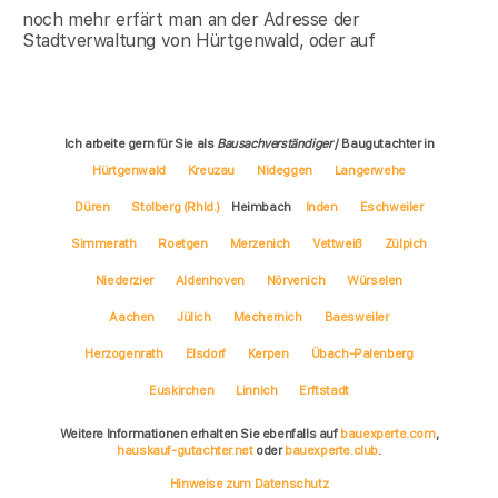
noch mehr erfärt man an der Adresse der
Stadtverwaltung von Hürtgenwald, oder auf
Ich arbeite gern für Sie als
Bausachverständiger
/ Baugutachter in
Hürtgenwald
Kreuzau
Nideggen
Langerwehe
Düren
Stolberg (Rhld.)
Heimbach
Inden
Eschweiler
Simmerath
Roetgen
Merzenich
Vettweiß
Zülpich
Niederzier
Aldenhoven
Nörvenich
Würselen
Aachen
Jülich
Mechernich
Baesweiler
Herzogenrath
Elsdorf
Kerpen
Übach-Palenberg
Euskirchen
Linnich
Erftstadt
Weitere Informationen erhalten Sie ebenfalls auf
bauexperte.com
,
hauskauf-gutachter.net
oder
bauexperte.club
.
Hinweise zum Datenschutz