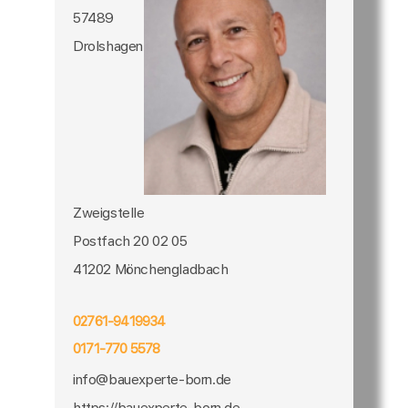
57489
Drolshagen
Zweigstelle
Postfach 20 02 05
41202 Mönchengladbach
02761-9419934
0171-770 5578
info@bauexperte-born.de
https://bauexperte-born.de