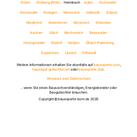
Düren
Stolberg (Rhld.)
Heimbach
Inden
Eschweiler
Simmerath
Roetgen
Merzenich
Vettweiß
Zülpich
Niederzier
Aldenhoven
Nörvenich
Würselen
Aachen
Jülich
Mechernich
Baesweiler
Herzogenrath
Elsdorf
Kerpen
Übach-Palenberg
Euskirchen
Linnich
Erftstadt
Weitere Informationen erhalten Sie ebenfalls auf
bauexperte.com
,
hauskauf-gutachter.net
oder
bauexperte.club
.
Hinweise zum Datenschutz
... wenn Sie einen Bausachverständigen, Energieberater oder
Baugutachter brauchen.
Copyright © bauexperte-born.de 2025