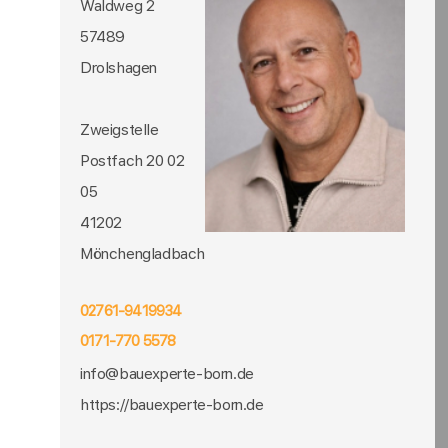
Waldweg 2
57489
Drolshagen
Zweigstelle
Postfach 20 02
05
41202
Mönchengladbach
02761-9419934
0171-770 5578
info@bauexperte-born.de
https://bauexperte-born.de