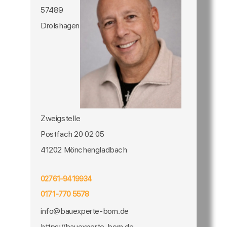
57489
Drolshagen
Zweigstelle
Postfach 20 02 05
41202 Mönchengladbach
02761-9419934
0171-770 5578
info@bauexperte-born.de
https://bauexperte-born.de