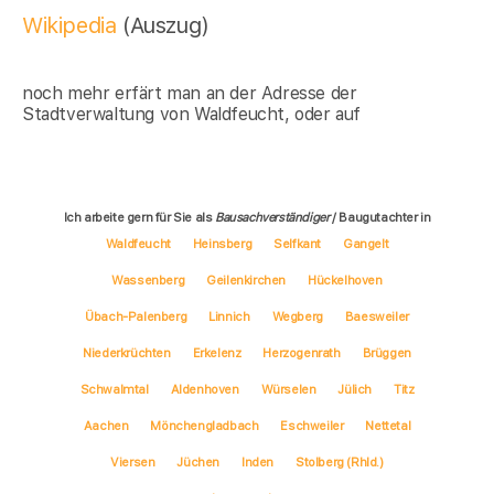
Wikipedia
(Auszug)
noch mehr erfärt man an der Adresse der
Stadtverwaltung von Waldfeucht, oder auf
Ich arbeite gern für Sie als
Bausachverständiger
/ Baugutachter in
Waldfeucht
Heinsberg
Selfkant
Gangelt
Wassenberg
Geilenkirchen
Hückelhoven
Übach-Palenberg
Linnich
Wegberg
Baesweiler
Niederkrüchten
Erkelenz
Herzogenrath
Brüggen
Schwalmtal
Aldenhoven
Würselen
Jülich
Titz
Aachen
Mönchengladbach
Eschweiler
Nettetal
Viersen
Jüchen
Inden
Stolberg (Rhld.)