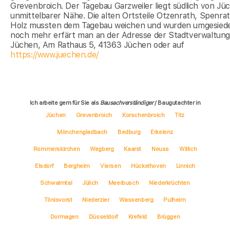
Grevenbroich. Der Tagebau Garzweiler liegt südlich von Jü
unmittelbarer Nähe. Die alten Ortsteile Otzenrath, Spenra
Holz mussten dem Tagebau weichen und wurden umgesiedel
noch mehr erfärt man an der Adresse der Stadtverwaltun
Jüchen, Am Rathaus 5, 41363 Jüchen oder auf
https://www.juechen.de/
Ich arbeite gern für Sie als
Bausachverständiger
/ Baugutachter in
Jüchen
Grevenbroich
Korschenbroich
Titz
Mönchengladbach
Bedburg
Erkelenz
Rommerskirchen
Wegberg
Kaarst
Neuss
Willich
Elsdorf
Bergheim
Viersen
Hückelhoven
Linnich
Schwalmtal
Jülich
Meerbusch
Niederkrüchten
Tönisvorst
Niederzier
Wassenberg
Pulheim
Dormagen
Düsseldorf
Krefeld
Brüggen