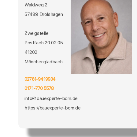
Waldweg 2
57489 Drolshagen
Zweigstelle
Postfach 20 02 05
41202
Mönchengladbach
02761-9419934
0171-770 5578
info@bauexperte-born.de
https://bauexperte-born.de