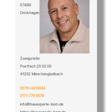
57489
Drolshagen
Zweigstelle
Postfach 20 02 05
41202 Mönchengladbach
02761-9419934
0171-770 5578
info@bauexperte-born.de
https://bauexperte-born.de