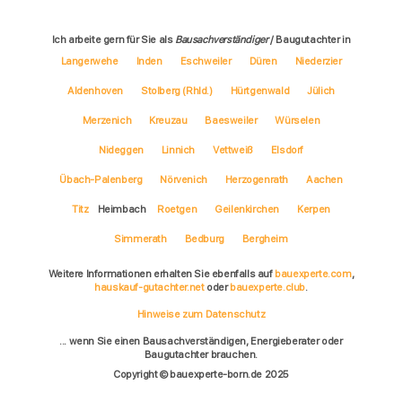
Ich arbeite gern für Sie als
Bausachverständiger
/ Baugutachter in
Langerwehe
Inden
Eschweiler
Düren
Niederzier
Aldenhoven
Stolberg (Rhld.)
Hürtgenwald
Jülich
Merzenich
Kreuzau
Baesweiler
Würselen
Nideggen
Linnich
Vettweiß
Elsdorf
Übach-Palenberg
Nörvenich
Herzogenrath
Aachen
Titz
Heimbach
Roetgen
Geilenkirchen
Kerpen
Simmerath
Bedburg
Bergheim
Weitere Informationen erhalten Sie ebenfalls auf
bauexperte.com
,
hauskauf-gutachter.net
oder
bauexperte.club
.
Hinweise zum Datenschutz
... wenn Sie einen Bausachverständigen, Energieberater oder
Baugutachter brauchen.
Copyright © bauexperte-born.de 2025