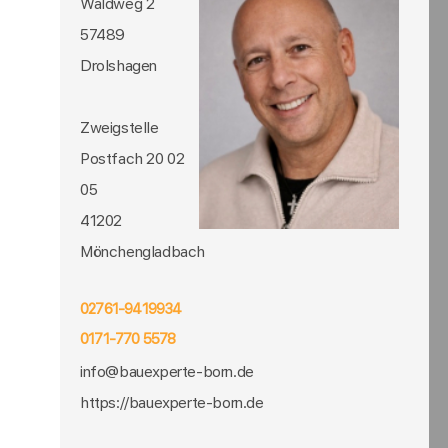
Waldweg 2
57489
Drolshagen
Zweigstelle
Postfach 20 02
05
41202
Mönchengladbach
02761-9419934
0171-770 5578
info@bauexperte-born.de
https://bauexperte-born.de