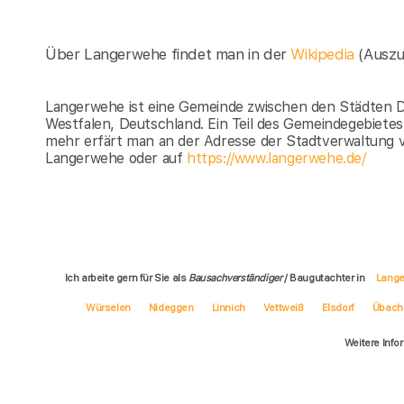
Über Langerwehe findet man in der
Wikipedia
(Auszu
Langerwehe ist eine Gemeinde zwischen den Städten Dü
Westfalen, Deutschland. Ein Teil des Gemeindegebietes l
mehr erfärt man an der Adresse der Stadtverwaltung 
Langerwehe oder auf
https://www.langerwehe.de/
Ich arbeite gern für Sie als
Bausachverständiger
/ Baugutachter in
Lang
Würselen
Nideggen
Linnich
Vettweiß
Elsdorf
Übach
Weitere Info