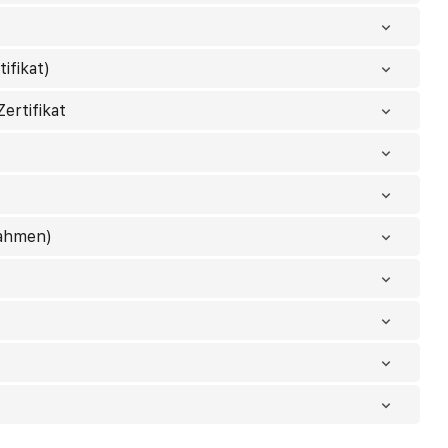
ifikat)
ertifikat
nahmen)