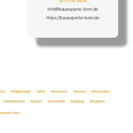
0171-770 5578
info@bauexperte-born.de
https://bauexperte-born.de
ld.)
Hürtgenwald
Jülich
Merzenich
Kreuzau
Baesweiler
Geilenkirchen
Kerpen
Simmerath
Bedburg
Bergheim
experte.club
.