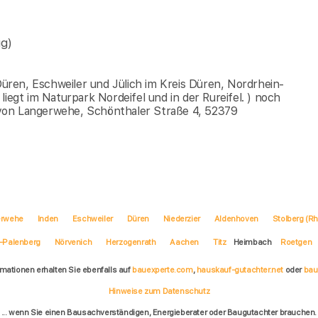
g)
ren, Eschweiler und Jülich im Kreis Düren, Nordrhein-
iegt im Naturpark Nordeifel und in der Rureifel. ) noch
von Langerwehe, Schönthaler Straße 4, 52379
erwehe
Inden
Eschweiler
Düren
Niederzier
Aldenhoven
Stolberg (Rh
-Palenberg
Nörvenich
Herzogenrath
Aachen
Titz
Heimbach
Roetgen
rmationen erhalten Sie ebenfalls auf
bauexperte.com
,
hauskauf-gutachter.net
oder
bau
Hinweise zum Datenschutz
... wenn Sie einen Bausachverständigen, Energieberater oder Baugutachter brauchen.