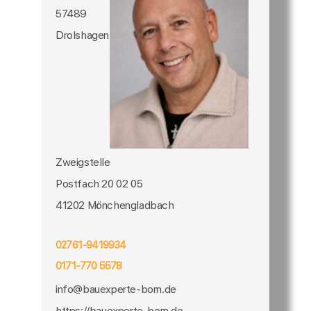
57489
Drolshagen
Zweigstelle
Postfach 20 02 05
41202 Mönchengladbach
02761-9419934
0171-770 5578
info@bauexperte-born.de
https://bauexperte-born.de