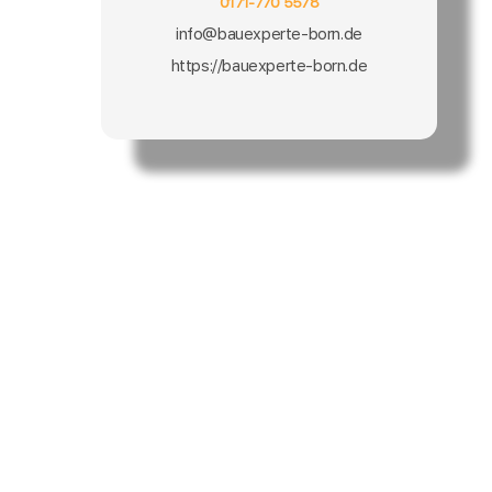
0171-770 5578
info@bauexperte-born.de
https://bauexperte-born.de