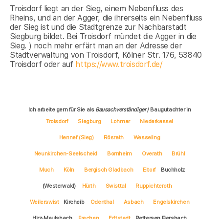
Troisdorf liegt an der Sieg, einem Nebenfluss des
Rheins, und an der Agger, die ihrerseits ein Nebenfluss
der Sieg ist und die Stadtgrenze zur Nachbarstadt
Siegburg bildet. Bei Troisdorf mündet die Agger in die
Sieg. ) noch mehr erfärt man an der Adresse der
Stadtverwaltung von Troisdorf, Kölner Str. 176, 53840
Troisdorf oder auf
https://www.troisdorf.de/
Ich arbeite gern für Sie als
Bausachverständiger
/ Baugutachter in
Troisdorf
Siegburg
Lohmar
Niederkassel
Hennef (Sieg)
Rösrath
Wesseling
Neunkirchen-Seelscheid
Bornheim
Overath
Brühl
Much
Köln
Bergisch Gladbach
Eitorf
Buchholz
(Westerwald)
Hürth
Swisttal
Ruppichteroth
Weilerswist
Kircheib
Odenthal
Asbach
Engelskirchen
Hirz-Maulsbach
Frechen
Erftstadt
Rettersen Fiersbach