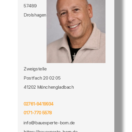
57489
Drolshagen
Zweigstelle
Postfach 20 02 05
41202 Mönchengladbach
02761-9419934
0171-770 5578
info@bauexperte-born.de
https://bauexperte-born.de