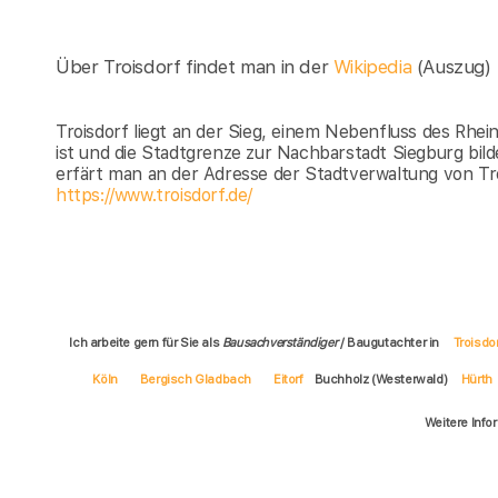
Über Troisdorf findet man in der
Wikipedia
(Auszug)
Troisdorf liegt an der Sieg, einem Nebenfluss des Rhein
ist und die Stadtgrenze zur Nachbarstadt Siegburg bilde
erfärt man an der Adresse der Stadtverwaltung von Troi
https://www.troisdorf.de/
Ich arbeite gern für Sie als
Bausachverständiger
/ Baugutachter in
Troisdor
Köln
Bergisch Gladbach
Eitorf
Buchholz (Westerwald)
Hürth
Weitere Info