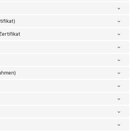
ifikat)
ertifikat
nahmen)