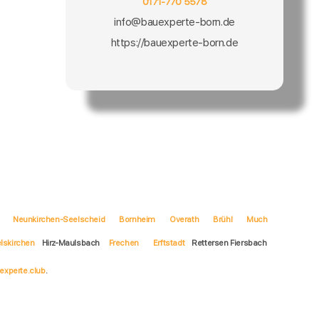
0171-770 5578
info@bauexperte-born.de
https://bauexperte-born.de
Neunkirchen-Seelscheid
Bornheim
Overath
Brühl
Much
lskirchen
Hirz-Maulsbach
Frechen
Erftstadt
Rettersen Fiersbach
experte.club
.