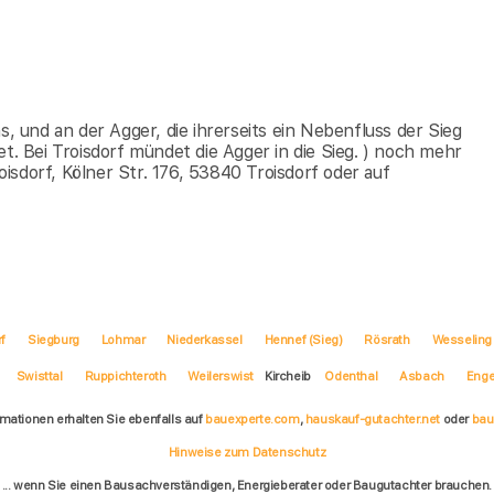
s, und an der Agger, die ihrerseits ein Nebenfluss der Sieg
t. Bei Troisdorf mündet die Agger in die Sieg. ) noch mehr
sdorf, Kölner Str. 176, 53840 Troisdorf oder auf
f
Siegburg
Lohmar
Niederkassel
Hennef (Sieg)
Rösrath
Wesseling
Swisttal
Ruppichteroth
Weilerswist
Kircheib
Odenthal
Asbach
Enge
rmationen erhalten Sie ebenfalls auf
bauexperte.com
,
hauskauf-gutachter.net
oder
bau
Hinweise zum Datenschutz
... wenn Sie einen Bausachverständigen, Energieberater oder Baugutachter brauchen.