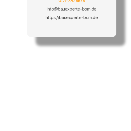
0171-770 5578
info@bauexperte-born.de
https://bauexperte-born.de