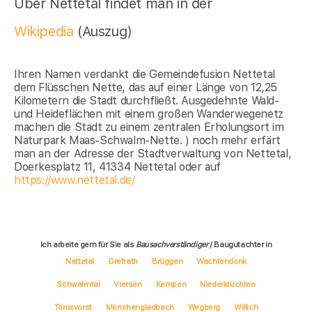
Über Nettetal findet man in der
Wikipedia
(Auszug)
Ihren Namen verdankt die Gemeindefusion Nettetal
dem Flüsschen Nette, das auf einer Länge von 12,25
Kilometern die Stadt durchfließt. Ausgedehnte Wald-
und Heideflächen mit einem großen Wanderwegenetz
machen die Stadt zu einem zentralen Erholungsort im
Naturpark Maas-Schwalm-Nette. ) noch mehr erfärt
man an der Adresse der Stadtverwaltung von Nettetal,
Doerkesplatz 11, 41334 Nettetal oder auf
https://www.nettetal.de/
Ich arbeite gern für Sie als
Bausachverständiger
/ Baugutachter in
Nettetal
Grefrath
Brüggen
Wachtendonk
Schwalmtal
Viersen
Kempen
Niederkrüchten
Tönisvorst
Mönchengladbach
Wegberg
Willich