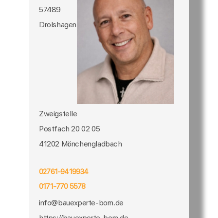
57489
Drolshagen
Zweigstelle
Postfach 20 02 05
41202 Mönchengladbach
02761-9419934
0171-770 5578
info@bauexperte-born.de
https://bauexperte-born.de