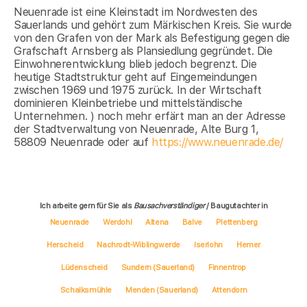
Neuenrade ist eine Kleinstadt im Nordwesten des
Sauerlands und gehört zum Märkischen Kreis. Sie wurde
von den Grafen von der Mark als Befestigung gegen die
Grafschaft Arnsberg als Plansiedlung gegründet. Die
Einwohnerentwicklung blieb jedoch begrenzt. Die
heutige Stadtstruktur geht auf Eingemeindungen
zwischen 1969 und 1975 zurück. In der Wirtschaft
dominieren Kleinbetriebe und mittelständische
Unternehmen. ) noch mehr erfärt man an der Adresse
der Stadtverwaltung von Neuenrade, Alte Burg 1,
58809 Neuenrade oder auf
https://www.neuenrade.de/
Ich arbeite gern für Sie als
Bausachverständiger
/ Baugutachter in
Neuenrade
Werdohl
Altena
Balve
Plettenberg
Herscheid
Nachrodt-Wiblingwerde
Iserlohn
Hemer
Lüdenscheid
Sundern (Sauerland)
Finnentrop
Schalksmühle
Menden (Sauerland)
Attendorn