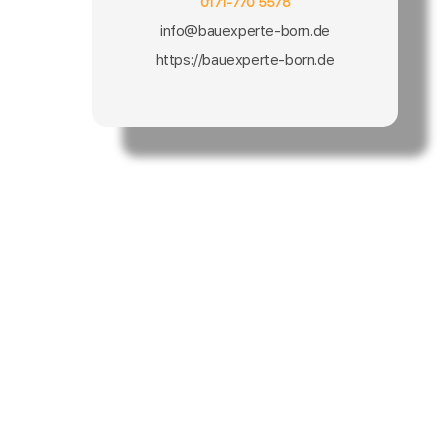
0171-770 5578
info@bauexperte-born.de
https://bauexperte-born.de