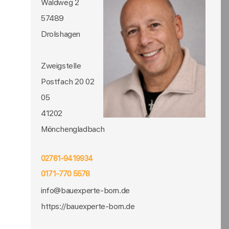
Waldweg 2
57489
Drolshagen
Zweigstelle
Postfach 20 02
05
41202
Mönchengladbach
02761-9419934
0171-770 5578
info@bauexperte-born.de
https://bauexperte-born.de