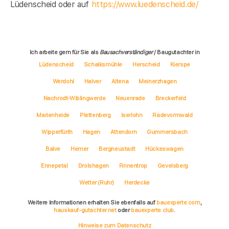
Lüdenscheid oder auf
https://www.luedenscheid.de/
Ich arbeite gern für Sie als
Bausachverständiger
/ Baugutachter in
Lüdenscheid
Schalksmühle
Herscheid
Kierspe
Werdohl
Halver
Altena
Meinerzhagen
Nachrodt-Wiblingwerde
Neuenrade
Breckerfeld
Marienheide
Plettenberg
Iserlohn
Radevormwald
Wipperfürth
Hagen
Attendorn
Gummersbach
Balve
Hemer
Bergneustadt
Hückeswagen
Ennepetal
Drolshagen
Finnentrop
Gevelsberg
Wetter (Ruhr)
Herdecke
Weitere Informationen erhalten Sie ebenfalls auf
bauexperte.com
,
hauskauf-gutachter.net
oder
bauexperte.club
.
Hinweise zum Datenschutz