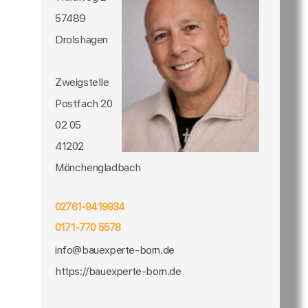
57489
Drolshagen
Zweigstelle
Postfach 20
02 05
41202
Mönchengladbach
02761-9419934
0171-770 5578
info@bauexperte-born.de
https://bauexperte-born.de