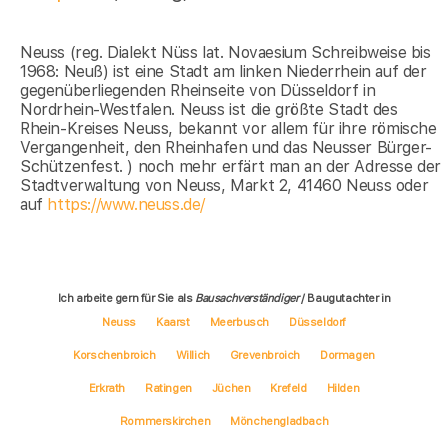
Neuss (reg. Dialekt Nüss lat. Novaesium Schreibweise bis
1968: Neuß) ist eine Stadt am linken Niederrhein auf der
gegenüberliegenden Rheinseite von Düsseldorf in
Nordrhein-Westfalen. Neuss ist die größte Stadt des
Rhein-Kreises Neuss, bekannt vor allem für ihre römische
Vergangenheit, den Rheinhafen und das Neusser Bürger-
Schützenfest. ) noch mehr erfärt man an der Adresse der
Stadtverwaltung von Neuss, Markt 2, 41460 Neuss oder
auf
https://www.neuss.de/
Ich arbeite gern für Sie als
Bausachverständiger
/ Baugutachter in
Neuss
Kaarst
Meerbusch
Düsseldorf
Korschenbroich
Willich
Grevenbroich
Dormagen
Erkrath
Ratingen
Jüchen
Krefeld
Hilden
Rommerskirchen
Mönchengladbach