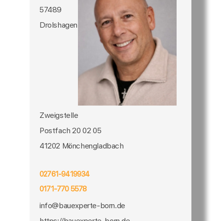
57489
Drolshagen
Zweigstelle
Postfach 20 02 05
41202 Mönchengladbach
02761-9419934
0171-770 5578
info@bauexperte-born.de
https://bauexperte-born.de