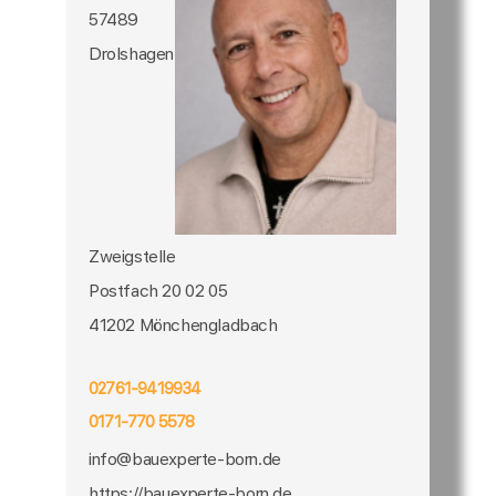
57489
Drolshagen
Zweigstelle
Postfach 20 02 05
41202 Mönchengladbach
02761-9419934
0171-770 5578
info@bauexperte-born.de
https://bauexperte-born.de