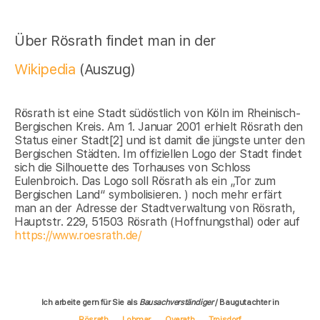
Über Rösrath findet man in der
Wikipedia
(Auszug)
Rösrath ist eine Stadt südöstlich von Köln im Rheinisch-
Bergischen Kreis. Am 1. Januar 2001 erhielt Rösrath den
Status einer Stadt[2] und ist damit die jüngste unter den
Bergischen Städten. Im offiziellen Logo der Stadt findet
sich die Silhouette des Torhauses von Schloss
Eulenbroich. Das Logo soll Rösrath als ein „Tor zum
Bergischen Land“ symbolisieren. ) noch mehr erfärt
man an der Adresse der Stadtverwaltung von Rösrath,
Hauptstr. 229, 51503 Rösrath (Hoffnungsthal) oder auf
https://www.roesrath.de/
Ich arbeite gern für Sie als
Bausachverständiger
/ Baugutachter in
Rösrath
Lohmar
Overath
Troisdorf