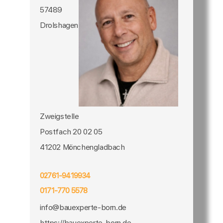
57489
Drolshagen
Zweigstelle
Postfach 20 02 05
41202 Mönchengladbach
02761-9419934
0171-770 5578
info@bauexperte-born.de
https://bauexperte-born.de