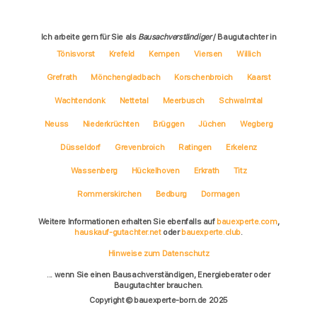
Ich arbeite gern für Sie als
Bausachverständiger
/ Baugutachter in
Tönisvorst
Krefeld
Kempen
Viersen
Willich
Grefrath
Mönchengladbach
Korschenbroich
Kaarst
Wachtendonk
Nettetal
Meerbusch
Schwalmtal
Neuss
Niederkrüchten
Brüggen
Jüchen
Wegberg
Düsseldorf
Grevenbroich
Ratingen
Erkelenz
Wassenberg
Hückelhoven
Erkrath
Titz
Rommerskirchen
Bedburg
Dormagen
Weitere Informationen erhalten Sie ebenfalls auf
bauexperte.com
,
hauskauf-gutachter.net
oder
bauexperte.club
.
Hinweise zum Datenschutz
... wenn Sie einen Bausachverständigen, Energieberater oder
Baugutachter brauchen.
Copyright © bauexperte-born.de 2025