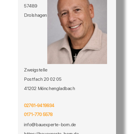
57489
Drolshagen
Zweigstelle
Postfach 20 02 05
41202 Mönchengladbach
02761-9419934
0171-770 5578
info@bauexperte-born.de
https://bauexperte-born.de