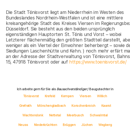
Die Stadt Tönisvorst liegt am Niederrhein im Westen des
Bundeslandes Nordrhein-Westfalen und ist eine mittlere
kreisangehörige Stadt des Kreises Viersen im Regierungsbe
Düsseldorf. Sie besteht aus den beiden ursprünglich
eigenständigen Hauptorten St. Tönis und Vorst – wobei
Letzterer flächenmäßig den größten Stadtteil darstellt, abe
weniger als ein Viertel der Einwohner beherbergt – sowie d
Siedlungen Laschenhütte und Kehn. ) noch mehr erfärt m
an der Adresse der Stadtverwaltung von Tönisvorst, Bahns
15, 47918 Tönisvorst oder auf
https://www.toenisvorst.de/
Ich arbeite gern für Sie als
Bausachverständiger
/ Baugutachter in
Tönisvorst
Krefeld
Kempen
Viersen
Willich
Grefrath
Mönchengladbach
Korschenbroich
Kaarst
Wachtendonk
Nettetal
Meerbusch
Schwalmtal
Neuss
Niederkrüchten
Brüggen
Jüchen
Wegberg