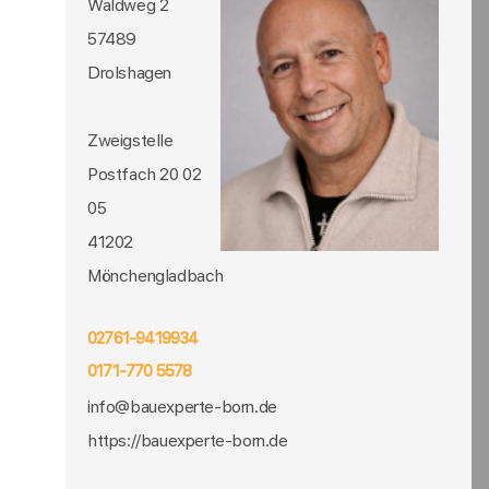
Waldweg 2
57489
Drolshagen
Zweigstelle
Postfach 20 02
05
41202
Mönchengladbach
02761-9419934
0171-770 5578
info@bauexperte-born.de
https://bauexperte-born.de