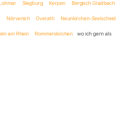
Lohmar
Siegburg
Kerpen
Bergisch Gladbach
n
Nörvenich
Overath
Neunkirchen-Seelscheid
im am Rhein
Rommerskirchen
wo ich gern als