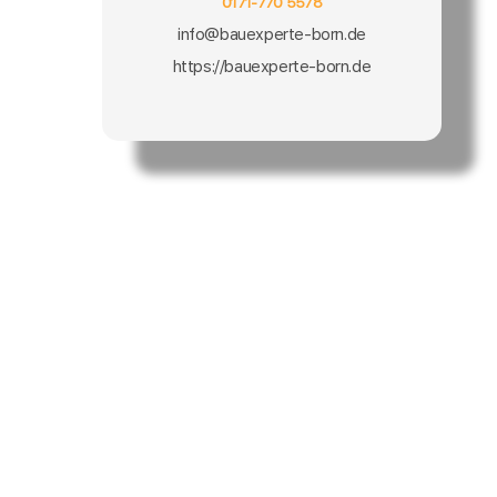
0171-770 5578
info@bauexperte-born.de
https://bauexperte-born.de