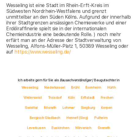
Wesseling ist eine Stadt im Rhein-Erft-Kreis im
Südwesten Nordrhein-Westfalens und grenzt
unmittelbar an den Süden Kölns. Aufgrund der innerhalb
ihrer Stadtgrenzen ansässigen Chemiewerke und einer
Erdölraffinerie spielt sie in der internationalen
Chemieindustrie eine bedeutende Rolle. ) noch mehr
erfärt man an der Adresse der Stadtverwaltung von
Wesseling, Alfons-Müller-Platz 1, 50389 Wesseling oder
auf
https://www.wesseling.de/
Ich arbeite gern für Sie als
Bausachverständiger
/ Baugutachter in
Wesseling
Niederkassel
Brühl
Bornheim
Hürth
Weilerswist
Troisdorf
Köln
Erftstadt
Frechen
Swisttal
Rösrath
Lohmar
Siegburg
Kerpen
Bergisch Gladbach
Hennef (Sieg)
Pulheim
Leverkusen
Euskirchen
Nörvenich
Overath