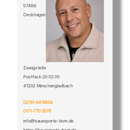
57489
Drolshagen
Zweigstelle
Postfach 20 02 05
41202 Mönchengladbach
02761-9419934
0171-770 5578
info@bauexperte-born.de
https://bauexperte-born.de