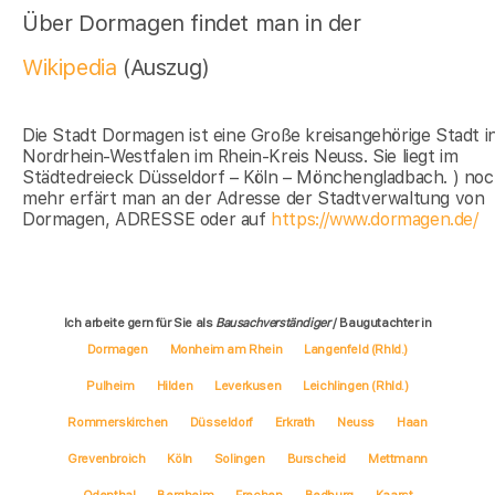
Über Dormagen findet man in der
Wikipedia
(Auszug)
Die Stadt Dormagen ist eine Große kreisangehörige Stadt i
Nordrhein-Westfalen im Rhein-Kreis Neuss. Sie liegt im
Städtedreieck Düsseldorf – Köln – Mönchengladbach. ) no
mehr erfärt man an der Adresse der Stadtverwaltung von
Dormagen, ADRESSE oder auf
https://www.dormagen.de/
Ich arbeite gern für Sie als
Bausachverständiger
/ Baugutachter in
Dormagen
Monheim am Rhein
Langenfeld (Rhld.)
Pulheim
Hilden
Leverkusen
Leichlingen (Rhld.)
Rommerskirchen
Düsseldorf
Erkrath
Neuss
Haan
Grevenbroich
Köln
Solingen
Burscheid
Mettmann
Odenthal
Bergheim
Frechen
Bedburg
Kaarst