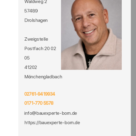
Waldweg 2
57489
Drolshagen
Zweigstelle
Postfach 20 02
05
41202
Mönchengladbach
02761-9419934
0171-770 5578
info@bauexperte-born.de
https://bauexperte-born.de