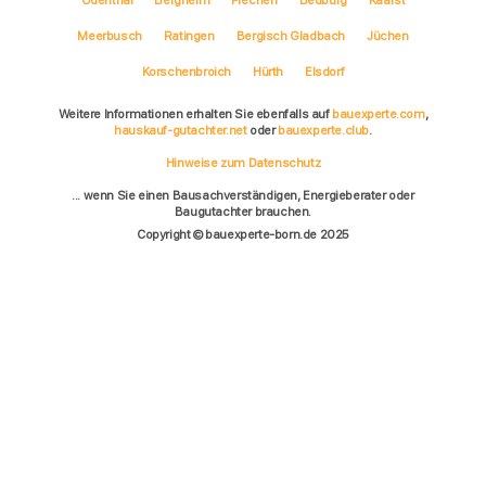
Meerbusch
Ratingen
Bergisch Gladbach
Jüchen
Korschenbroich
Hürth
Elsdorf
Weitere Informationen erhalten Sie ebenfalls auf
bauexperte.com
,
hauskauf-gutachter.net
oder
bauexperte.club
.
Hinweise zum Datenschutz
... wenn Sie einen Bausachverständigen, Energieberater oder
Baugutachter brauchen.
Copyright © bauexperte-born.de 2025