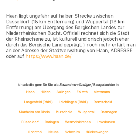
Haan liegt ungefähr auf halber Strecke zwischen
Düsseldorf (18 km Entfernung) und Wuppertal (13 km
Entfernung) am Übergang des Bergischen Landes zur
Niederrheinischen Bucht. Offiziell rechnet sich die Stadt
der Rheinschiene zu, ist kulturell und onisch jedoch eher
durch das Bergische Land geprägt. ) noch mehr erfärt man
an der Adresse der Stadtverwaltung von Haan, ADRESSE
oder auf
https://www.haan.de/
Ich arbeite gern für Sie als
Bausachverständiger
/ Baugutachter in
Haan
Hilden
Solingen
Erkrath
Mettmann
Langenfeld (Rhld.)
Leichlingen (Rhld.)
Remscheid
Monheim am Rhein
Burscheid
Wuppertal
Dormagen
Düsseldorf
Ratingen
Wermelskirchen
Leverkusen
Odenthal
Neuss
Schwelm
Hückeswagen