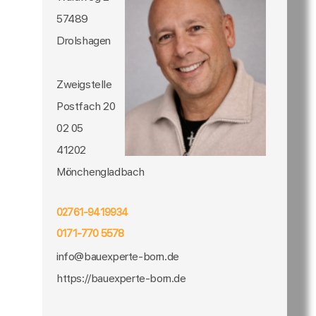
57489
Drolshagen
Zweigstelle
Postfach 20
02 05
41202
Mönchengladbach
02761-9419934
0171-770 5578
info@bauexperte-born.de
https://bauexperte-born.de