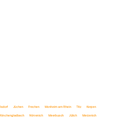
lsdorf
Jüchen
Frechen
Monheim am Rhein
Titz
Kerpen
Mönchengladbach
Nörvenich
Meerbusch
Jülich
Merzenich