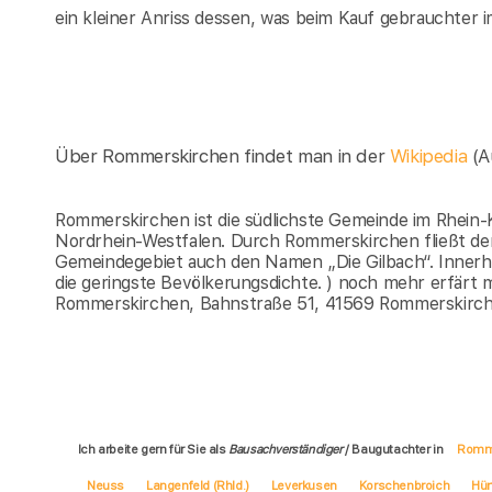
ein kleiner Anriss dessen, was beim Kauf gebrauchter
Über Rommerskirchen findet man in der
Wikipedia
(A
Rommerskirchen ist die südlichste Gemeinde im Rhein-K
Nordrhein-Westfalen. Durch Rommerskirchen fließt der 
Gemeindegebiet auch den Namen „Die Gilbach“. Inner
die geringste Bevölkerungsdichte. ) noch mehr erfärt
Rommerskirchen, Bahnstraße 51, 41569 Rommerskirch
Ich arbeite gern für Sie als
Bausachverständiger
/ Baugutachter in
Romm
Neuss
Langenfeld (Rhld.)
Leverkusen
Korschenbroich
Hür