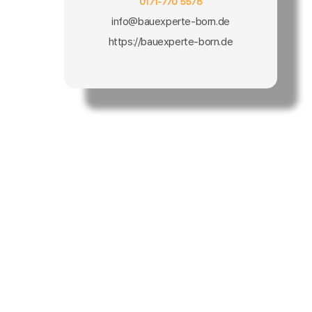
0171-770 5578
info@bauexperte-born.de
https://bauexperte-born.de